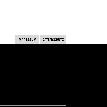
ändiger für Gewerbliche Sprengtechnik
kssprengungen (Abbruch), Sprengungen
IMPRESSUM
DATENSCHUTZ