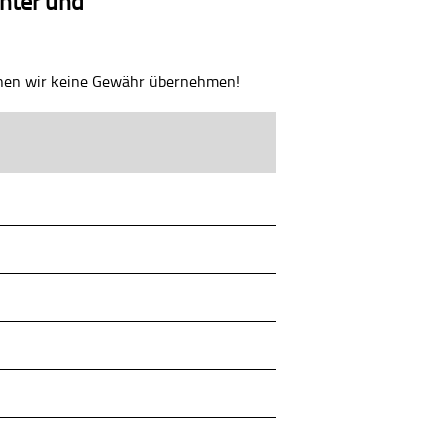
chter und
önnen wir keine Gewähr übernehmen!
tändiger für Erschütterungsmessungen,
II/IV
ysen, Finite-Elemente-Systematik