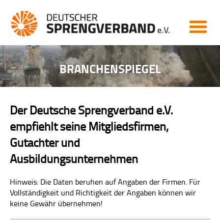
MITGLIEDERBEREICH
START
NEWS
BRANCHENSPIEGEL
AKTUELL
ARCHIV
Der Deutsche Sprengverband e.V.
VERBAND
empfiehlt seine Mitgliedsfirmen,
VERBAND
Gutachter und
Ausbildungsunternehmen
ZIELE
LEISTUNGEN
Hinweis: Die Daten beruhen auf Angaben der Firmen. Für
Vollständigkeit und Richtigkeit der Angaben können wir
VORSTAND
keine Gewähr übernehmen!