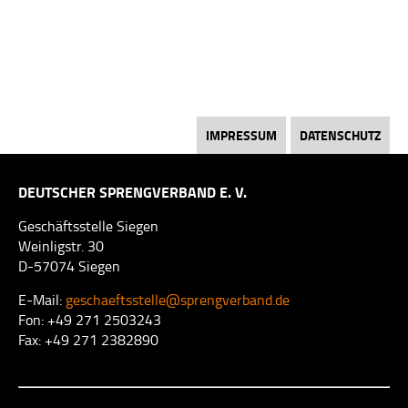
FACHGEBIETE
FACHAUSSCHÜSSE
MITGLIEDSCHAFT
EVENTS
IMPRESSUM
DATENSCHUTZ
SERVICE
DEUTSCHER SPRENGVERBAND E. V.
BRANCHENSPIEGEL
Geschäftsstelle Siegen
VERSICHERUNG
Weinligstr. 30
D-57074 Siegen
EFEE
E-Mail:
geschaeftsstelle@sprengverband.de
EUEXCERT
Fon: +49 271 2503243
Fax: +49 271 2382890
LINKS
QUALIFIZIERUNG