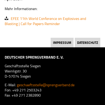
FACHGEBIETE
Mehr Informationen:
FACHAUSSCHÜSSE
EFEE 11th World Conference on Explosives and
MITGLIEDSCHAFT
Blasting | Call for Papers Reminder
EVENTS
SERVICE
IMPRESSUM
DATENSCHUTZ
BRANCHENSPIEGEL
DEUTSCHER SPRENGVERBAND E. V.
VERSICHERUNG
Geschäftsstelle Siegen
Weinligstr. 30
EFEE
D-57074 Siegen
EUEXCERT
E-Mail:
geschaeftsstelle@sprengverband.de
Fon: +49 271 2503243
LINKS
Fax: +49 271 2382890
QUALIFIZIERUNG