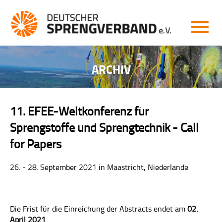
MITGLIEDERBEREICH
START
NEWS
ARCHIV
AKTUELL
ARCHIV
11. EFEE-Weltkonferenz für
VERBAND
Sprengstoffe und Sprengtechnik - Call
VERBAND
for Papers
ZIELE
26. - 28. September 2021 in Maastricht, Niederlande
LEISTUNGEN
VORSTAND
Die Frist für die Einreichung der Abstracts endet am
02.
April 2021
.