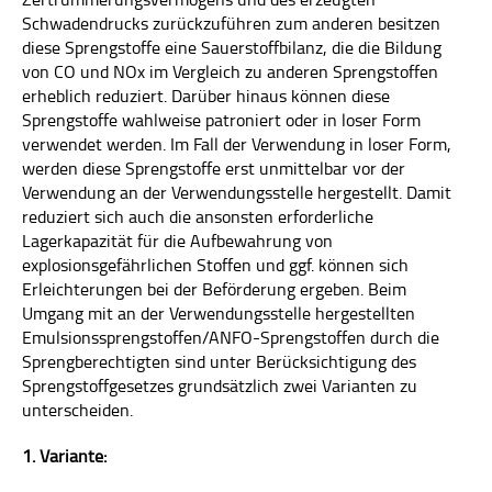
FACHGEBIETE
Schwadendrucks zurückzuführen zum anderen besitzen
diese Sprengstoffe eine Sauerstoffbilanz, die die Bildung
FACHAUSSCHÜSSE
von CO und NOx im Vergleich zu anderen Sprengstoffen
erheblich reduziert. Darüber hinaus können diese
MITGLIEDSCHAFT
Sprengstoffe wahlweise patroniert oder in loser Form
verwendet werden. Im Fall der Verwendung in loser Form,
EVENTS
werden diese Sprengstoffe erst unmittelbar vor der
SERVICE
Verwendung an der Verwendungsstelle hergestellt. Damit
reduziert sich auch die ansonsten erforderliche
BRANCHENSPIEGEL
Lagerkapazität für die Aufbewahrung von
explosionsgefährlichen Stoffen und ggf. können sich
VERSICHERUNG
Erleichterungen bei der Beförderung ergeben. Beim
Umgang mit an der Verwendungsstelle hergestellten
EFEE
Emulsionssprengstoffen/ANFO-Sprengstoffen durch die
Sprengberechtigten sind unter Berücksichtigung des
EUEXCERT
Sprengstoffgesetzes grundsätzlich zwei Varianten zu
unterscheiden.
LINKS
1. Variante:
QUALIFIZIERUNG