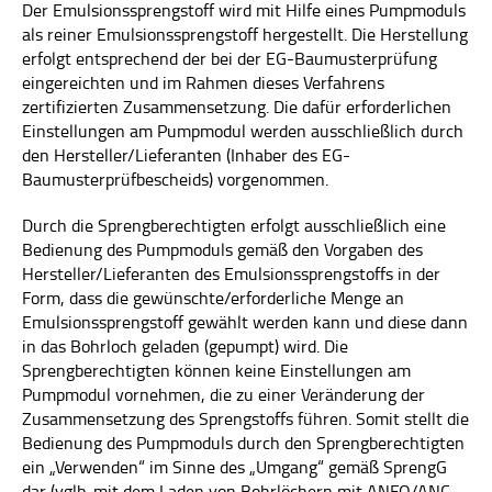
Der Emulsionssprengstoff wird mit Hilfe eines Pumpmoduls
PUBLIKATIONEN
als reiner Emulsionssprengstoff hergestellt. Die Herstellung
erfolgt entsprechend der bei der EG-Baumusterprüfung
JOBS
eingereichten und im Rahmen dieses Verfahrens
zertifizierten Zusammensetzung. Die dafür erforderlichen
KONTAKT
Einstellungen am Pumpmodul werden ausschließlich durch
den Hersteller/Lieferanten (Inhaber des EG-
IMPRESSUM
Baumusterprüfbescheids) vorgenommen.
DATENSCHUTZ
Durch die Sprengberechtigten erfolgt ausschließlich eine
Bedienung des Pumpmoduls gemäß den Vorgaben des
SUCHE
Hersteller/Lieferanten des Emulsionssprengstoffs in der
Form, dass die gewünschte/erforderliche Menge an
Emulsionssprengstoff gewählt werden kann und diese dann
in das Bohrloch geladen (gepumpt) wird. Die
Sprengberechtigten können keine Einstellungen am
Pumpmodul vornehmen, die zu einer Veränderung der
Zusammensetzung des Sprengstoffs führen. Somit stellt die
Bedienung des Pumpmoduls durch den Sprengberechtigten
ein „Verwenden“ im Sinne des „Umgang“ gemäß SprengG
dar (vglb. mit dem Laden von Bohrlöchern mit ANFO/ANC-