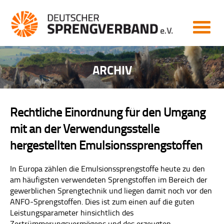
MITGLIEDERBEREICH
START
NEWS
ARCHIV
AKTUELL
ARCHIV
Rechtliche Einordnung für den Umgang
VERBAND
mit an der Verwendungsstelle
VERBAND
hergestellten Emulsionssprengstoffen
ZIELE
In Europa zählen die Emulsionssprengstoffe heute zu den
am häufigsten verwendeten Sprengstoffen im Bereich der
LEISTUNGEN
gewerblichen Sprengtechnik und liegen damit noch vor den
ANFO-Sprengstoffen. Dies ist zum einen auf die guten
VORSTAND
Leistungsparameter hinsichtlich des
Zertrümmerungsvermögens und des erzeugten