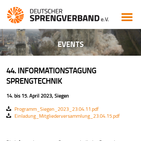
MITGLIEDERBEREICH
START
NEWS
EVENTS
AKTUELL
ARCHIV
44. INFORMATIONSTAGUNG
VERBAND
SPRENGTECHNIK
VERBAND
14. bis 15. April 2023, Siegen
ZIELE
Programm_Siegen_2023_23.04.11.pdf
LEISTUNGEN
Einladung_Mitgliederversammlung_23.04.15.pdf
VORSTAND