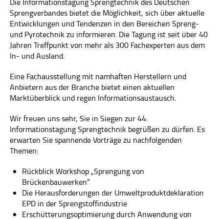
FACHGEBIETE
Die Informationstagung Sprengtechnik des Deutschen
Sprengverbandes bietet die Möglichkeit, sich über aktuelle
FACHAUSSCHÜSSE
Entwicklungen und Tendenzen in den Bereichen Spreng-
und Pyrotechnik zu informieren. Die Tagung ist seit über 40
MITGLIEDSCHAFT
Jahren Treffpunkt von mehr als 300 Fachexperten aus dem
In- und Ausland.
EVENTS
Eine Fachausstellung mit namhaften Herstellern und
SERVICE
Anbietern aus der Branche bietet einen aktuellen
Marktüberblick und regen Informationsaustausch.
BRANCHENSPIEGEL
Wir freuen uns sehr, Sie in Siegen zur 44.
VERSICHERUNG
Informationstagung Sprengtechnik begrüßen zu dürfen. Es
erwarten Sie spannende Vorträge zu nachfolgenden
EFEE
Themen:
EUEXCERT
Rückblick Workshop „Sprengung von
Brückenbauwerken“
LINKS
Die Herausforderungen der Umweltproduktdeklaration
EPD in der Sprengstoffindustrie
QUALIFIZIERUNG
Erschütterungsoptimierung durch Anwendung von