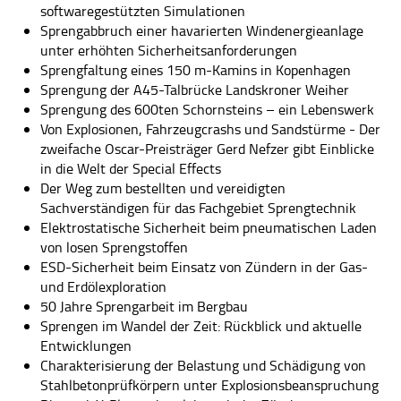
softwaregestützten Simulationen
PUBLIKATIONEN
Sprengabbruch einer havarierten Windenergieanlage
unter erhöhten Sicherheitsanforderungen
JOBS
Sprengfaltung eines 150 m-Kamins in Kopenhagen
Sprengung der A45-Talbrücke Landskroner Weiher
KONTAKT
Sprengung des 600ten Schornsteins – ein Lebenswerk
Von Explosionen, Fahrzeugcrashs und Sandstürme - Der
IMPRESSUM
zweifache Oscar-Preisträger Gerd Nefzer gibt Einblicke
in die Welt der Special Effects
DATENSCHUTZ
Der Weg zum bestellten und vereidigten
Sachverständigen für das Fachgebiet Sprengtechnik
SUCHE
Elektrostatische Sicherheit beim pneumatischen Laden
von losen Sprengstoffen
ESD-Sicherheit beim Einsatz von Zündern in der Gas-
und Erdölexploration
50 Jahre Sprengarbeit im Bergbau
Sprengen im Wandel der Zeit: Rückblick und aktuelle
Entwicklungen
Charakterisierung der Belastung und Schädigung von
Stahlbetonprüfkörpern unter Explosionsbeanspruchung